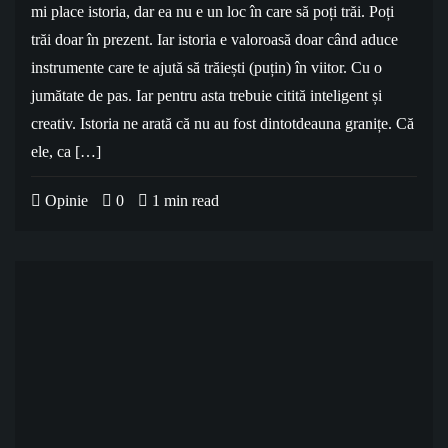
mi place istoria, dar ea nu e un loc în care să poți trăi. Poți
trăi doar în prezent. Iar istoria e valoroasă doar când aduce
instrumente care te ajută să trăiești (puțin) în viitor. Cu o
jumătate de pas. Iar pentru asta trebuie citită inteligent și
creativ. Istoria ne arată că nu au fost dintotdeauna granițe. Că
ele, ca […]
Opinie
0
1 min read