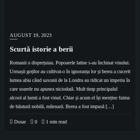
AUGUST 19, 2023
Scurtă istorie a berii
Romanii o disprețuiau. Popoarele latine s-au închinat vinului.
Urmașii goților au cultivat-o în ignoranța lor și berea a cucerit
lumea abia când saxonii de la Londra au ridicat un imperiu în
care soarele nu apunea niciodată. Mult timp principalul
alcool al lumii a fost vinul. Chiar și acum el își menține faima
de băutură nobilă, milenară. Berea a fost impusă […]
Dosar
0
1 min read