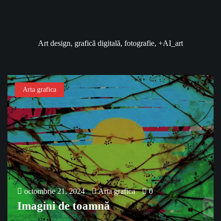
Art design, grafică digitală, fotografie, +AI_art
Arta grafica
octombrie 21, 2024
Arta grafica
0
Imagini de toamnă