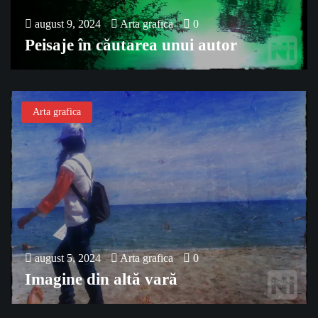
august 9, 2024
Arta grafica
0
Peisaje în căutarea unui autor
Arta grafica
august 5, 2024
Arta grafica
0
Imagine din altă vară