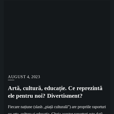
AUGUST 4, 2023
Artă, cultură, educație. Ce reprezintă
ele pentru noi? Divertisment?
Fiecare națiune (slash „piață culturală”) are propriile raporturi
cu arta, cultura și educația. Cheia acestor raporturi este dată