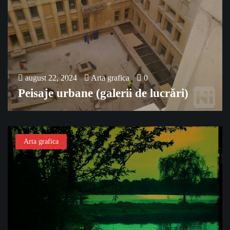
august 22, 2024
Arta grafica
0
Peisaje urbane (galerii de lucrări)
Arta grafica