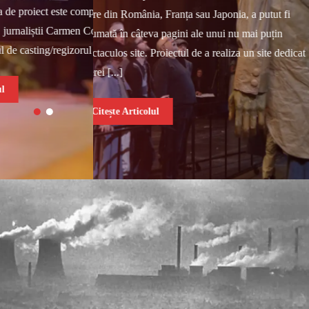
 este compusă din criticul
octombrie. Echipa de proiect
teatre din România, Franța sau Japonia, a putut fi
ii Carmen Corbu și Nicu Ilie
Cristina Rusiecki, jurnalișt
rezumată în câteva pagini ale unui nu mai puțin
g/regizorul Cătălin [...]
(moi!) și directorul de castin
spectaculos site. Proiectul de a realiza un site dedicat
operei [...]
Citește Articolul
Citește Articolul