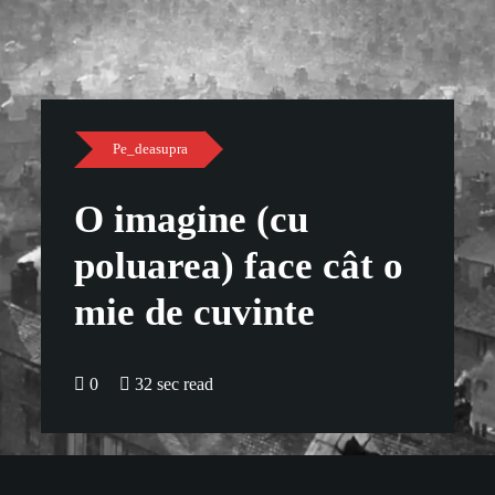
Pe_deasupra
O imagine (cu
poluarea) face cât o
mie de cuvinte
0
32 sec read