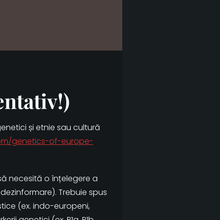
ntativ!)
enetici și etnie sau cultură
om/genetics-of-europe-
să necesită o înțelegere a
ă dezinformare). Trebuie spus
vistice (ex. indo-europeni,
rii genetici (ex. R1a, R1b