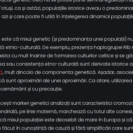
Totuși, ca și astăzi, populațiile istorice aveau o predomin
azi și care poate fi utilă în înțelegerea dinamicii populații
este că mixul genetic (și predominanța unei populații) nu p
ă etnio-culturală. De exemplu, prezența haplogrupei R1
ista cu mult înainte de formarea culturilor celtice și se gă
atea sau consistența etno-culturală sunt derivate istorice 
mă
, mult dincolo de componenta genetică. Așadar, asocieril
ă sunt aproximări ale unei aproximări. Ca atare, utilizare
scernământ și cu precauție.
ă acești markeri genetici analizați sunt caracteristici cromoz
drială, pe linie maternă, marchează cu totul alte conexiu
e că mixul populației este deosebit de mare în Europa și că
făcut în cunoștință de cauză și fără simplificări care sunt 