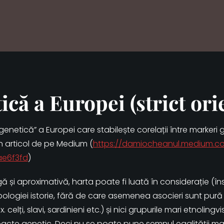
că a Europei (strict orie
genetică” a Europei care stabilește corelații între markeri g
un articol de pe Medium (
https://damiocheanul.medium.c
ae6f3fd
)
ă și aproximativă, harta poate fi luată în considerație (în
pologiei istorie, fără de care asemenea asocieri sunt pur
x. celți, slavi, sardinieni etc.) și nici grupurile mari etnoling
acte genetic. Deci nu se poate pune semnul egalității marke