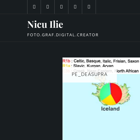
Skip
to
content
Nicu Ilie
FOTO.GRAF.DIGITAL.CREATOR
PE_DEASUPRA