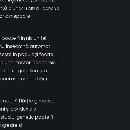
anță a unor markeri, care se
lor din epocile
oate fi în niciun fel
b nu înseamnă automat
sește în populații foarte
ale unor factori economici,
e între genetică și o
a unei asemenea hărți
omului Y. Hărțile genetice
ni și ponderi ale
 studiul genetic poate fi
greșite și