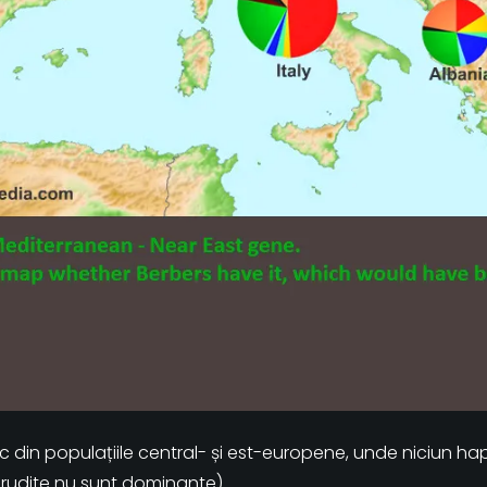
c din populațiile central- și est-europene, unde niciun hap
nrudite nu sunt dominante).