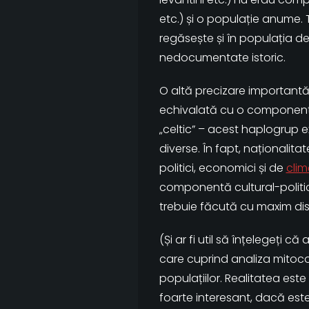
etc.) și o populație anume. 
regăsește și în populația de 
nedocumentate istoric.
O altă precizare importantă 
echivalată cu o component
„celtic” – acest haplogrup ex
diverse. În fapt, naționalit
politici, economici și de
cli
componentă cultural-politic
trebuie făcută cu maxim di
(Și ar fi util să înțelegeți c
care cuprind analiza mitocon
populațiilor. Realitatea est
foarte interesant, dacă este 