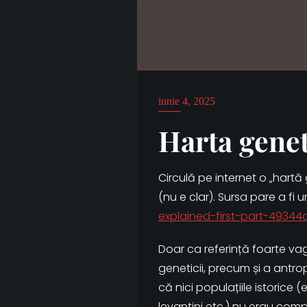
iunie 4, 2025
Harta geneti
Circulă pe internet o „hartă 
(nu e clar). Sursa pare a fi 
explained-first-part-49344
Doar ca referință foarte vag
geneticii, precum și a antro
că nici populațiile istorice (e
levantini etc.) nu erau comp