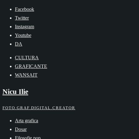
Skip
Facebook
to
Twitter
content
Instagram
Youtube
DA
CULTURA
GRAFICANTE
WANSAIT
Nicu Ilie
FOTO.GRAF.DIGITAL.CREATOR
Arta grafica
Dosar
Filosofie pop