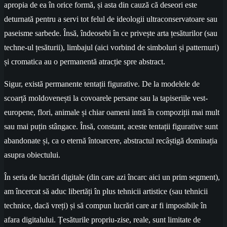
apropia de ea în orice formă, și asta din cauză că deseori este
deturnată pentru a servi tot felul de ideologii ultraconservatoare sau
paseisme sarbede. Însă, îndeosebi în ce privește arta țesăturilor (sau
techne-ul țesăturii), limbajul (aici vorbind de simboluri și patternuri)
și cromatica au o permanentă atracție spre abstract.
Sigur, există permanente tentații figurative. De la modelele de
scoarță moldovenești la covoarele persane sau la tapiseriile vest-
europene, flori, animale și chiar oameni intră în compoziții mai mult
sau mai puțin stângace. Însă, constant, aceste tentații figurative sunt
abandonate și, ca o eternă întoarcere, abstractul recâștigă dominația
asupra obiectului.
În seria de lucrări digitale (din care azi încarc aici un prim segment),
am încercat să aduc libertăți în plus tehnicii artistice (sau tehnicii
technice, dacă vreți) și să compun lucrări care ar fi imposibile în
afara digitalului. Țesăturile propriu-zise, reale, sunt limitate de