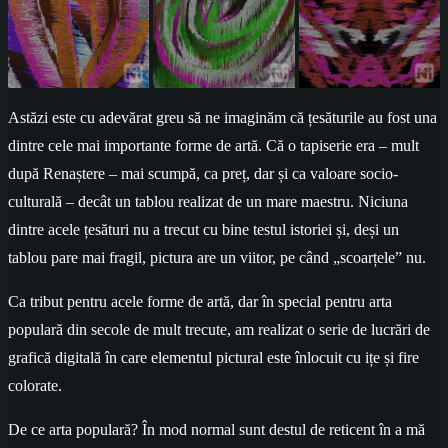
Astăzi este cu adevărat greu să ne imaginăm că țesăturile au fost una
dintre cele mai importante forme de artă. Că o tapiserie era – mult
după Renaștere – mai scumpă, ca preț, dar și ca valoare socio-
culturală – decât un tablou realizat de un mare maestru. Niciuna
dintre acele țesături nu a trecut cu bine testul istoriei și, deși un
tablou pare mai fragil, pictura are un viitor, pe când „scoarțele” nu.
Ca tribut pentru acele forme de artă, dar în special pentru arta
populară din secole de mult trecute, am realizat o serie de lucrări de
grafică digitală în care elementul pictural este înlocuit cu ițe și fire
colorate.
De ce arta populară? În mod normal sunt destul de reticent în a mă