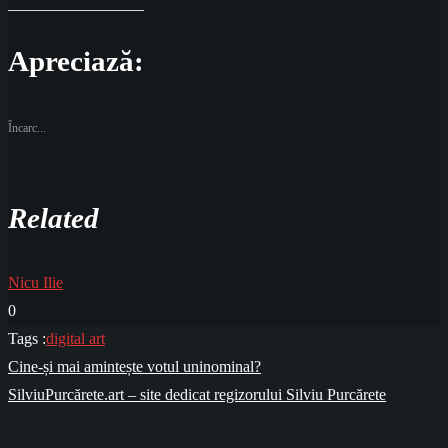
Apreciază:
Încarc...
Related
Nicu Ilie
0
Tags :
digital art
Navigare
Cine-și mai amintește votul uninominal?
în
SilviuPurcărete.art – site dedicat regizorului Silviu Purcărete
articole