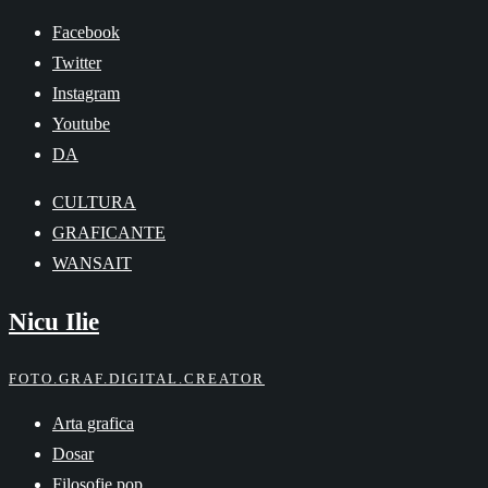
Skip
Facebook
to
Twitter
content
Instagram
Youtube
DA
CULTURA
GRAFICANTE
WANSAIT
Nicu Ilie
FOTO.GRAF.DIGITAL.CREATOR
Arta grafica
Dosar
Filosofie pop