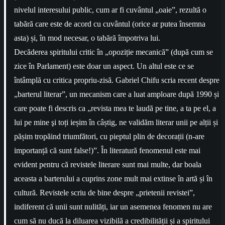
nivelul interesului public, cum ar fi cuvântul „oaie”, rezultă o
tabără care este de acord cu cuvântul (orice ar putea însemna
asta) și, în mod necesar, o tabără împotriva lui.
Decăderea spiritului critic în „opoziție mecanică” (după cum se
zice în Parlament) este doar un aspect. Un altul este ce se
întâmplă cu critica propriu-zisă. Gabriel Chifu scria recent despre
„barterul literar”, un mecanism care a luat amploare după 1990 și
care poate fi descris ca „revista mea te laudă pe tine, a ta pe el, a
lui pe mine şi toți ieșim în câștig, ne validăm literar unii pe alții și
pășim tropăind triumfători, cu pieptul plin de decorații (n-are
importanță că sunt false!)”. În literatură fenomenul este mai
evident pentru că revistele literare sunt mai multe, dar boala
aceasta a barterului a cuprins zone mult mai extinse în artă și în
cultură. Revistele scriu de bine despre „prietenii revistei”,
indiferent că unii sunt nulități, iar un asemenea fenomen nu are
cum să nu ducă la diluarea vizibilă a credibilității și a spiritului