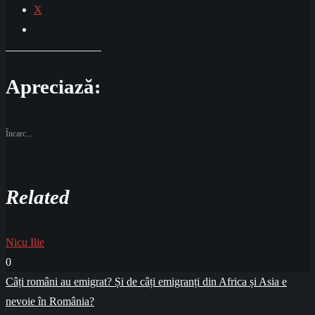
X
Apreciază:
Încarc...
Related
Nicu Ilie
0
Navigare
Câți români au emigrat? Și de câți emigranți din Africa și Asia e
în
nevoie în România?