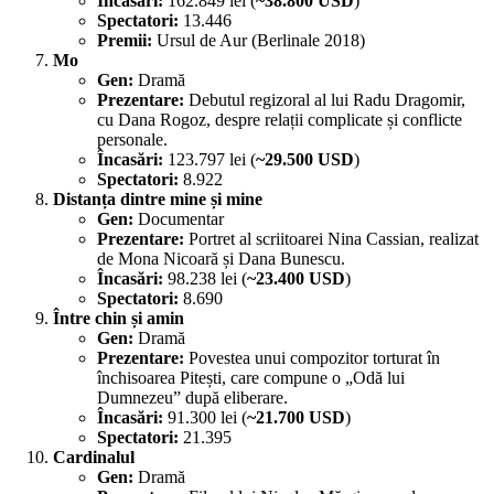
Încasări:
162.849 lei (
~38.800 USD
)
Spectatori:
13.446
Premii:
Ursul de Aur (Berlinale 2018)
Mo
Gen:
Dramă
Prezentare:
Debutul regizoral al lui Radu Dragomir,
cu Dana Rogoz, despre relații complicate și conflicte
personale.
Încasări:
123.797 lei (
~29.500 USD
)
Spectatori:
8.922
Distanța dintre mine și mine
Gen:
Documentar
Prezentare:
Portret al scriitoarei Nina Cassian, realizat
de Mona Nicoară și Dana Bunescu.
Încasări:
98.238 lei (
~23.400 USD
)
Spectatori:
8.690
Între chin și amin
Gen:
Dramă
Prezentare:
Povestea unui compozitor torturat în
închisoarea Pitești, care compune o „Odă lui
Dumnezeu” după eliberare.
Încasări:
91.300 lei (
~21.700 USD
)
Spectatori:
21.395
Cardinalul
Gen:
Dramă