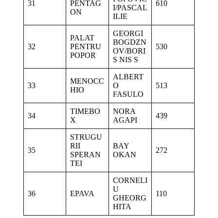
31
PENTAG
610
I/PASCAL
ON
ILIE
GEORGI
PALAT
BOGDZN
32
PENTRU
530
OV/BORI
POPOR
S NIS S
ALBERT
MENOCC
33
O
513
HIO
FASULO
TIMEBO
NORA
34
439
X
AGAPI
STRUGU
RII
BAY
35
272
SPERAN
OKAN
TEI
CORNELI
U
36
EPAVA
110
GHEORG
HITA