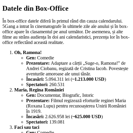
Datele din Box-Office
În box-office datele diferă în primul rând din cauza calendarului.
5Gang a intrat în cinematografe în ultimele zile ale anului și în box-
office apare în clasamentul pe anul următor. De asemenea, și alte
filme au strâns audiența în doi ani calendaristici, prezența lor în box-
office reflectând această realitate.
Oh, Ramona!
Gen:
Comedie
Prezentare:
Adaptare a cărții „Suge-o, Ramona!” de
Andrei Ciobanu, regizată de Cristina Iacob. Povestește
aventurile amoroase ale unui tânăr.
Încasări:
5.094.311 lei (
~1.213.000 USD
)
Spectatori:
260.531
Maria, Regina României
Gen:
Documentar, Biografic, Istoric
Prezentare:
Filmul regizează eforturile reginei Maria
(Roxana Lupu) pentru recunoașterea Unirii României
în 1919.
Încasări:
2.626.958 lei (
~625.000 USD
)
Spectatori:
139.081
Faci sau taci
Gen:
Comedie