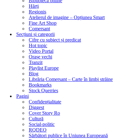
Biblioteca online
Hărți
Regionis
Atelierul de imagine – Opțiunea Smart
Fine Art Shop
Comersant
Secțiuni și categorii
Cifre cu subiect și predicat
Hot topic
Video Portal
Orașe vechi
Tranzit
Playlist Europe
Blog
Librăria Comersant – Carte în limbi străine
Bookmarks
Stock Querries
Pagini
Confidențialitate
Diggest
Cover Story Ro
Cultură
Social-politic
RQDEO
Sărbători publice în Uniunea Europeană