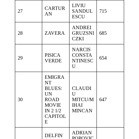
LIVIU
CARTUR
27
SANDUL
715
AN
ESCU
ANDREI
28
ZAVERA
GRUZSNI
685
CZKI
NARCIS
PISICA
CONSTA
29
654
VERDE
NTINESC
U
EMIGRA
NT
BLUES:
CLAUDI
UN
U
30
ROAD
MITCU/M
647
MOVIE
IHAI
IN 2 1/2
MINCAN
CAPITOL
E
ADRIAN
DELFIN
POPOVIC