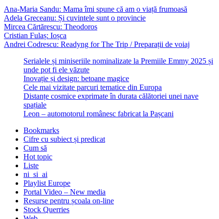
Ana-Maria Sandu: Mama îmi spune că am o viață frumoasă
Adela Greceanu: Și cuvintele sunt o provincie
Mircea Cărtărescu: Theodoros
Cristian Fulaș: Ioșca
Andrei Codrescu: Readyng for The Trip / Preparații de voiaj
Serialele și miniseriile nominalizate la Premiile Emmy 2025 și
unde pot fi ele văzute
Inovație și design: betoane magice
Cele mai vizitate parcuri tematice din Europa
Distanțe cosmice exprimate în durata călătoriei unei nave
spațiale
Leon – automotorul românesc fabricat la Pașcani
Bookmarks
Cifre cu subiect și predicat
Cum să
Hot topic
Liste
ni_si_ai
Playlist Europe
Portal Video – New media
Resurse pentru școala on-line
Stock Querries
Web