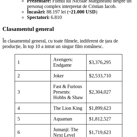
Prezentare:
Filmul lui Nicolae Mărgineanu despre un
personaj complex interpretat de Cristian Iacob.
Încasări:
88.197 lei (
~21.000 USD
)
Spectatori:
6.810
Clasamentul general
În clasamentul general, cu toate filmele, indiferent de țara de
producție, în top 10 a intrat un singur film românesc.
Avengers:
1
$3,376,295
Endgame
2
Joker
$2,533,710
Fast & Furious
3
Presents:
$2,304,027
Hobbs & Shaw
4
The Lion King
$1,899,623
5
Aquaman
$1,812,527
Jumanji: The
6
$1,719,623
Next Level