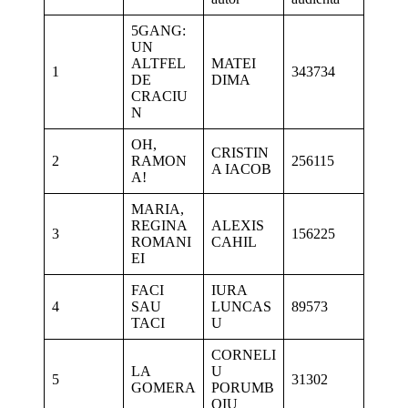
5GANG:
UN
ALTFEL
MATEI
1
343734
DE
DIMA
CRACIU
N
OH,
CRISTIN
2
RAMON
256115
A IACOB
A!
MARIA,
REGINA
ALEXIS
3
156225
ROMANI
CAHIL
EI
FACI
IURA
4
SAU
LUNCAS
89573
TACI
U
CORNELI
LA
U
5
31302
GOMERA
PORUMB
OIU