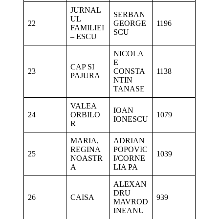
JURNAL
SERBAN
UL
22
GEORGE
1196
FAMILIEI
SCU
– ESCU
NICOLA
E
CAP SI
23
CONSTA
1138
PAJURA
NTIN
TANASE
VALEA
IOAN
24
ORBILO
1079
IONESCU
R
MARIA,
ADRIAN
REGINA
POPOVIC
25
1039
NOASTR
I/CORNE
A
LIA PA
ALEXAN
DRU
26
CAISA
939
MAVROD
INEANU