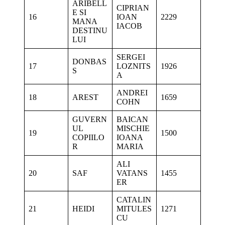
ARIBELL
CIPRIAN
E SI
16
IOAN
2229
MANA
IACOB
DESTINU
LUI
SERGEI
DONBAS
17
LOZNITS
1926
S
A
ANDREI
18
AREST
1659
COHN
GUVERN
BAICAN
UL
MISCHIE
19
1500
COPIILO
IOANA
R
MARIA
ALI
20
SAF
VATANS
1455
ER
CATALIN
21
HEIDI
MITULES
1271
CU