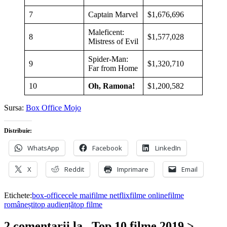
7
Captain Marvel
$1,676,696
Maleficent:
8
$1,577,028
Mistress of Evil
Spider-Man:
9
$1,320,710
Far from Home
10
Oh, Ramona!
$1,200,582
Sursa:
Box Office Mojo
Distribuie:
WhatsApp
Facebook
LinkedIn
X
Reddit
Imprimare
Email
Etichete:
box-office
cele mai
filme netflix
filme online
filme
românești
top audiență
top filme
2 comentarii la „Top 10 filme 2019 >