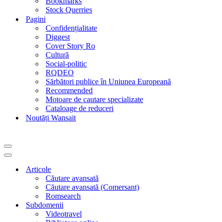
Bookmarks
Stock Querries
Pagini
Confidențialitate
Diggest
Cover Story Ro
Cultură
Social-politic
RQDEO
Sărbători publice în Uniunea Europeană
Recommended
Motoare de cautare specializate
Cataloage de reduceri
Noutăți Wansait
Meniu
de
Meniu
navigare
de
Articole
navigare
Căutare avansată
Căutare avansată (Comersant)
Romsearch
Subdomenii
Videotravel