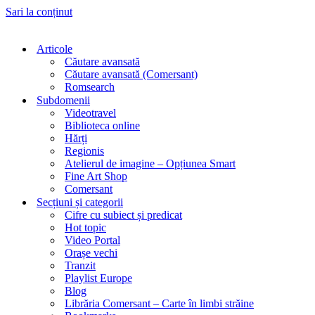
Sari la conținut
Articole
Căutare avansată
Căutare avansată (Comersant)
Romsearch
Subdomenii
Videotravel
Biblioteca online
Hărți
Regionis
Atelierul de imagine – Opțiunea Smart
Fine Art Shop
Comersant
Secțiuni și categorii
Cifre cu subiect și predicat
Hot topic
Video Portal
Orașe vechi
Tranzit
Playlist Europe
Blog
Librăria Comersant – Carte în limbi străine