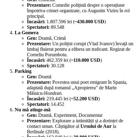
Prezentare:
Comedie polițistă despre o operațiune
împotriva crimei organizate, cu Augustin Viziru în rol
principal.
Încasări:
1.807.596 lei (
~430.000 USD
)
Spectatori:
89.548
La Gomera
Gen:
Dramă, Crimă
Prezentare:
Un polițist corupt (Vlad Ivanov) învață un
limbaj fluierat pentru a elibera un traficant. Regizat de
Corneliu Porumboiu.
Încasări:
462.359 lei (
~110.000 USD
)
Spectatori:
30.128
Parking
Gen:
Dramă
Prezentare:
Povestea unui poet emigrant în Spania,
adaptată după romanul „Apropierea” de Marin
Mălaicu-Hondrari.
Încasări:
219.445 lei (
~52.200 USD
)
Spectatori:
14.452
Nu mă atinge-mă
Gen:
Dramă, Experiment, Documentar
Prezentare:
Explorare a intimității și a dorinței de
contact uman. Câștigător al
Ursului de Aur
la
Berlinale (2018).