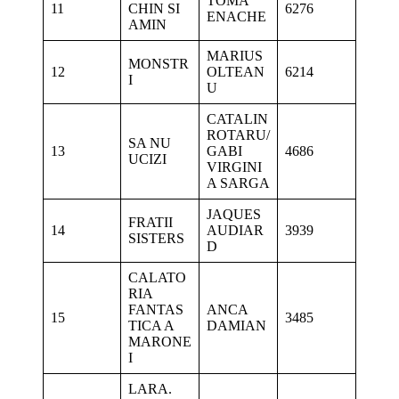
TOMA
11
CHIN SI
6276
ENACHE
AMIN
MARIUS
MONSTR
12
OLTEAN
6214
I
U
CATALIN
ROTARU/
SA NU
13
GABI
4686
UCIZI
VIRGINI
A SARGA
JAQUES
FRATII
14
AUDIAR
3939
SISTERS
D
CALATO
RIA
FANTAS
ANCA
15
3485
TICA A
DAMIAN
MARONE
I
LARA.