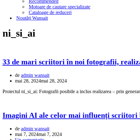
Recommended
Motoare de cautare specializate
Cataloage de reduceri
Noutăți Wansait
ni_si_ai
33 de mari scriitori în noi fotografii, reali
de
admin wansait
mai 28, 2024
mai 28, 2024
Proiectul ni_si_ai: Fotografii posibile a inclus realizarea – prin gener
Imagini AI ale celor mai influenți scriitori 
de
admin wansait
mai 7, 2024
mai 7, 2024
Un comentariu