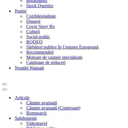
Bookmarks
Stock Querries
Pagini
Confidențialitate
Diggest
Cover Story Ro
Cultură
Social-politic
RQDEO
Sărbători publice în Uniunea Europeană
Recommended
Motoare de cautare specializate
Cataloage de reduceri
Noutăți Wansait
Meniu
de
Meniu
navigare
de
Articole
navigare
Căutare avansată
Căutare avansată (Comersant)
Romsearch
Subdomenii
Videotravel