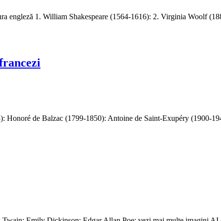
teratura engleză 1. William Shakespeare (1564-1616): 2. Virginia Woolf
 francezi
onoré de Balzac (1799-1850): Antoine de Saint-Exupéry (1900-1944):
 Twain: Emily Dickinson: Edgar Allan Poe: vezi mai multe imagini 