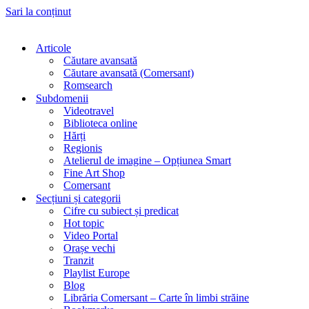
Sari la conținut
Articole
Căutare avansată
Căutare avansată (Comersant)
Romsearch
Subdomenii
Videotravel
Biblioteca online
Hărți
Regionis
Atelierul de imagine – Opțiunea Smart
Fine Art Shop
Comersant
Secțiuni și categorii
Cifre cu subiect și predicat
Hot topic
Video Portal
Orașe vechi
Tranzit
Playlist Europe
Blog
Librăria Comersant – Carte în limbi străine