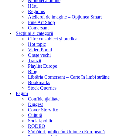
Biblioteca online
Hărți
Regionis
Atelierul de imagine – Opțiunea Smart
Fine Art Shop
Comersant
Secțiuni și categorii
Cifre cu subiect și predicat
Hot topic
Video Portal
Orașe vechi
Tranzit
Playlist Europe
Blog
Librăria Comersant – Carte în limbi străine
Bookmarks
Stock Querries
Pagini
Confidențialitate
Diggest
Cover Story Ro
Cultură
Social-politic
RQDEO
Sărbători publice în Uniunea Europeană