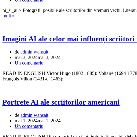
ni_si_ai > Fotografii posibile ale scriitorilor din vremuri vechi. Li
Imagini
mult »
AI
ale
celor
mai
Imagini AI ale celor mai influenți scriitori
influenți
scriitori
de
admin wansait
britanici
mai 3, 2024
mai 3, 2024
Un comentariu
READ IN ENGLISH Victor Hugo (1802-1885): Voltaire (1694-1778): H
François Villon (1431-c. 1463):
Portrete AI ale scriitorilor americani
de
admin wansait
mai 1, 2024
mai 1, 2024
Un comentariu
READ IN ENGLISH Din proiectul ni_si_ai: Fotografii posibile Mark