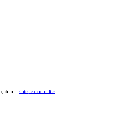
33
ebri, de o…
Citește mai mult »
de
mari
scriitori
în
noi
fotografii,
realizate
prin