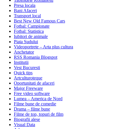
Tabloidele Romanesti
Presa locala
Bani Afaceri
Transport local
Best New Old Famous Cars
Fotbal: Campionate
Fotbal: Statistica
Iubitori de animale
Piata Sudului
Videoportrete – Arta plus cultura
Anchetator
RSS Romania Blogspot
Institutii
Vest Bucuresti
Quick tips
Artculturoteque
Oportunitati de afaceri
Major Freeware
Free video software
Lumea – America de Nord
Filme bune de comedie
Drama – filme bune
Filme de top, topuri de film
Biografii alese
Visual Data