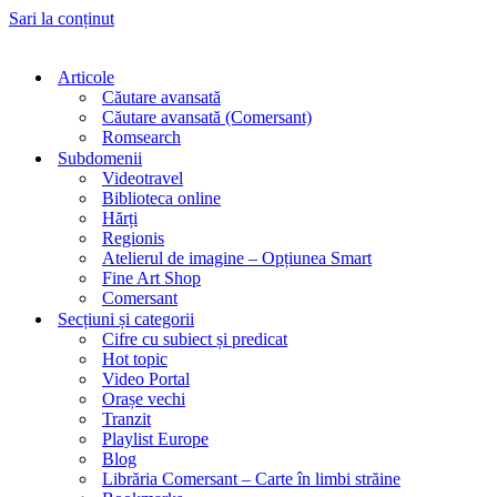
Sari la conținut
Articole
Căutare avansată
Căutare avansată (Comersant)
Romsearch
Subdomenii
Videotravel
Biblioteca online
Hărți
Regionis
Atelierul de imagine – Opțiunea Smart
Fine Art Shop
Comersant
Secțiuni și categorii
Cifre cu subiect și predicat
Hot topic
Video Portal
Orașe vechi
Tranzit
Playlist Europe
Blog
Librăria Comersant – Carte în limbi străine