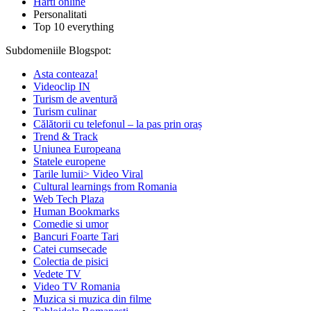
Harti online
Personalitati
Top 10 everything
Subdomeniile Blogspot:
Asta conteaza!
Videoclip IN
Turism de aventură
Turism culinar
Călătorii cu telefonul – la pas prin oraș
Trend & Track
Uniunea Europeana
Statele europene
Tarile lumii> Video Viral
Cultural learnings from Romania
Web Tech Plaza
Human Bookmarks
Comedie si umor
Bancuri Foarte Tari
Catei cumsecade
Colectia de pisici
Vedete TV
Video TV Romania
Muzica si muzica din filme