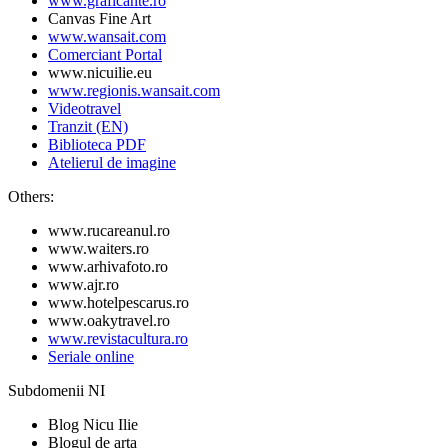
www.graficante.ro
Canvas Fine Art
www.wansait.com
Comerciant Portal
www.nicuilie.eu
www.regionis.wansait.com
Videotravel
Tranzit (EN)
Biblioteca PDF
Atelierul de imagine
Others:
www.rucareanul.ro
www.waiters.ro
www.arhivafoto.ro
www.ajr.ro
www.hotelpescarus.ro
www.oakytravel.ro
www.revistacultura.ro
Seriale online
Subdomenii NI
Blog Nicu Ilie
Blogul de arta