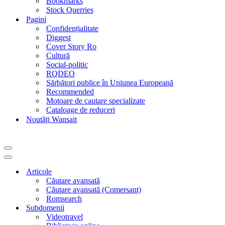
Bookmarks
Stock Querries
Pagini
Confidențialitate
Diggest
Cover Story Ro
Cultură
Social-politic
RQDEO
Sărbători publice în Uniunea Europeană
Recommended
Motoare de cautare specializate
Cataloage de reduceri
Noutăți Wansait
Meniu
de
Meniu
navigare
de
Articole
navigare
Căutare avansată
Căutare avansată (Comersant)
Romsearch
Subdomenii
Videotravel