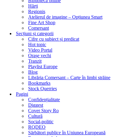
Biblioteca online
Hărți
Regionis
Atelierul de imagine – Opțiunea Smart
Fine Art Shop
Comersant
Secțiuni și categorii
Cifre cu subiect și predicat
Hot topic
Video Portal
Orașe vechi
Tranzit
Playlist Europe
Blog
Librăria Comersant – Carte în limbi străine
Bookmarks
Stock Querries
Pagini
Confidențialitate
Diggest
Cover Story Ro
Cultură
Social-politic
RQDEO
Sărbători publice în Uniunea Europeană