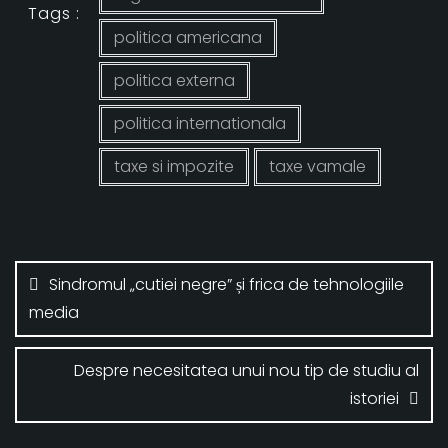
Tags :
politica americana
politica externa
politica internationala
taxe si impozite
taxe vamale
Navigare
în
Sindromul „cutiei negre” și frica de tehnologiile
articole
media
Despre necesitatea unui nou tip de studiu al
istoriei