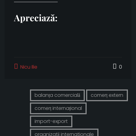
Apreciază:
Nicu Ilie
0
balanța comercială
comerț extern
comerț internațional
import-export
organizatii internationale