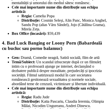
mentalității și umorului din mediul sătesc românesc.
Cele mai importante nume din distribuție sau echipa
artistică:
Regia:
Camelia Popa
Distribuție:
Cosmin Seleși, Alin Panc, Monica Anghel,
Sandu Pop (alias Văru Săndel), Jojo (Cătălina Grama),
Mirela Zeța.
Box Office (încasări):
$59,439
4. Bad Luck Banging or Loony Porn (Babardeală
cu bucluc sau porno balamuc)
Gen:
Dramă, Comedie neagră, Satiră socială, film de artă
Temă/Subiect:
Un scandal izbucnește după ce un filmuleț
intim cu o profesoară ajunge pe internet, declanșând o
dezbatere publică despre moralitate, prejudecăți și ipocrizia
societății. Filmul satirizează modul în care societatea
românească gestionează sexualitatea și normele sociale,
abordând teme de cenzură, victimizare și libertate individuală.
Cele mai importante nume din distribuție sau echipa
artistică:
Regia:
Radu Jude
Distribuție:
Katia Pascariu, Claudia Ieremia, Olimpia
Mălai, Nicodim Ungureanu, Andrei Dinescu.