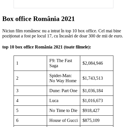
Box office România 2021
Niciun film românesc nu a intrat în top 10 box office. Cel mai bine
poziționat a fost pe locul 17, cu încasări de doar 300 de mii de euro.
top 10 box office România 2021 (toate filmele):
F9: The Fast
1
$2,084,946
Saga
Spider-Man:
2
$1,743,513
No Way Home
3
Dune: Part One
$1,036,184
4
Luca
$1,016,673
5
No Time to Die
$918,427
6
House of Gucci
$875,109