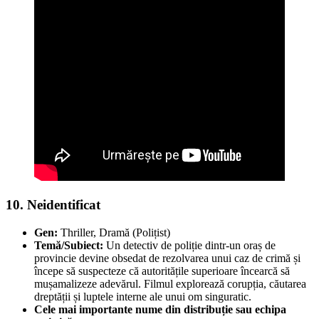
10. Neidentificat
Gen:
Thriller, Dramă (Polițist)
Temă/Subiect:
Un detectiv de poliție dintr-un oraș de
provincie devine obsedat de rezolvarea unui caz de crimă și
începe să suspecteze că autoritățile superioare încearcă să
mușamalizeze adevărul. Filmul explorează corupția, căutarea
dreptății și luptele interne ale unui om singuratic.
Cele mai importante nume din distribuție sau echipa