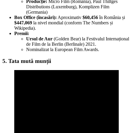
Producție:
Micro Film (România), Paul Thiltges
Distributions (Luxemburg), Komplizen Film
(Germania)
Box Office (încasări):
Aproximativ
$60,456
în România și
$447,069
la nivel mondial (conform The Numbers și
Wikipedia).
Premii:
Ursul de Aur
(Golden Bear) la Festivalul Internațional
de Film de la Berlin (Berlinale) 2021.
Nominalizat la European Film Awards.
5. Tata mută munții