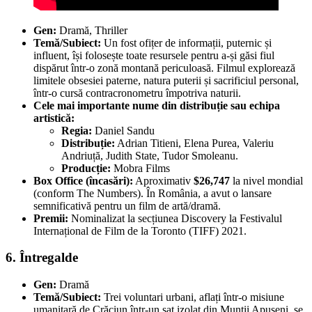
Gen:
Dramă, Thriller
Temă/Subiect:
Un fost ofițer de informații, puternic și
influent, își folosește toate resursele pentru a-și găsi fiul
dispărut într-o zonă montană periculoasă. Filmul explorează
limitele obsesiei paterne, natura puterii și sacrificiul personal,
într-o cursă contracronometru împotriva naturii.
Cele mai importante nume din distribuție sau echipa
artistică:
Regia:
Daniel Sandu
Distribuție:
Adrian Titieni, Elena Purea, Valeriu
Andriuță, Judith State, Tudor Smoleanu.
Producție:
Mobra Films
Box Office (încasări):
Aproximativ
$26,747
la nivel mondial
(conform The Numbers). În România, a avut o lansare
semnificativă pentru un film de artă/dramă.
Premii:
Nominalizat la secțiunea Discovery la Festivalul
Internațional de Film de la Toronto (TIFF) 2021.
6. Întregalde
Gen:
Dramă
Temă/Subiect:
Trei voluntari urbani, aflați într-o misiune
umanitară de Crăciun într-un sat izolat din Munții Apuseni, se