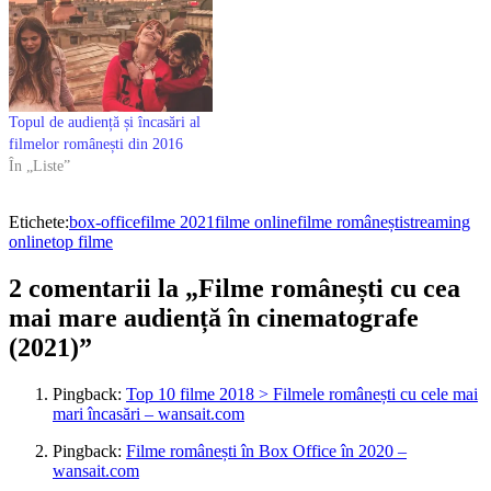
Topul de audiență și încasări al
filmelor românești din 2016
În „Liste”
Etichete:
box-office
filme 2021
filme online
filme românești
streaming
online
top filme
2 comentarii la „Filme românești cu cea
mai mare audiență în cinematografe
(2021)”
Pingback:
Top 10 filme 2018 > Filmele românești cu cele mai
mari încasări – wansait.com
Pingback:
Filme românești în Box Office în 2020 –
wansait.com