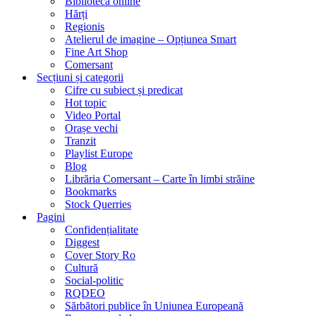
Biblioteca online
Hărți
Regionis
Atelierul de imagine – Opțiunea Smart
Fine Art Shop
Comersant
Secțiuni și categorii
Cifre cu subiect și predicat
Hot topic
Video Portal
Orașe vechi
Tranzit
Playlist Europe
Blog
Librăria Comersant – Carte în limbi străine
Bookmarks
Stock Querries
Pagini
Confidențialitate
Diggest
Cover Story Ro
Cultură
Social-politic
RQDEO
Sărbători publice în Uniunea Europeană