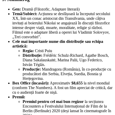
Gen:
Dramă (Filozofic, Adaptare literară)
Temă/Subiect:
Acțiunea se desfășoară la începutul secolului
XX, într-un conac aristocrat din Transilvania, unde câțiva
invitați ai boierului Nikolai se angajează în discuții filozofice
intense despre viață, moarte, moralitate, religie și război.
Filmul este o adaptare liberă a operei lui Vladimir Solovyov,
„Trei convorbiri”.
Cele mai importante nume din distribuție sau echipa
artistică:
Regia:
Cristi Puiu
Distribuție:
Frédéric Schulz-Richard, Agathe Bosch,
Diana Sakalauskaitė, Marina Palii, Ugo Federico,
István Téglás.
Producție:
Mandragora (România), în co-producție cu
producători din Serbia, Elveția, Suedia, Bosnia și
Herțegovina.
Box Office (încasări):
Aproximativ
$8,655
la nivel mondial
(conform The Numbers). A fost un film apreciat de critică, dar
cu o audiență foarte de nișă.
Premii:
Premiul pentru cel mai bun regizor
la secțiunea
Encounters a Festivalului Internațional de Film de la
Berlin (Berlinale) 2020 (deși lansat în cinematografe în