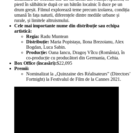
pierd în sălbăticie după ce un bătrân localnic îi duce pe un
drum greșit. Filmul explorează teme precum izolarea, condiția
umană în fața naturii, diferențele dintre mediile urbane și
rurale, și limitele altruismului.
Cele mai importante nume din distribuție sau echipa
artistică:
Regia:
Radu Muntean
Distribuție:
Maria Popistașu, Ilona Brezoianu, Alex
Bogdan, Luca Sabin.
Producție:
Oana Iancu, Dragoș Vîlcu (România), în
co-producție cu producători din Germania, Cehia.
Box Office (încasări):
$22,095
Premii:
Nominalizat la „Quinzaine des Réalisateurs” (Directors’
Fortnight) la Festivalul de Film de la Cannes 2021.