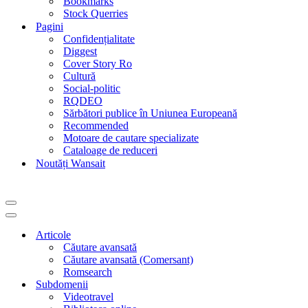
Bookmarks
Stock Querries
Pagini
Confidențialitate
Diggest
Cover Story Ro
Cultură
Social-politic
RQDEO
Sărbători publice în Uniunea Europeană
Recommended
Motoare de cautare specializate
Cataloage de reduceri
Noutăți Wansait
Meniu
de
Meniu
navigare
de
Articole
navigare
Căutare avansată
Căutare avansată (Comersant)
Romsearch
Subdomenii
Videotravel