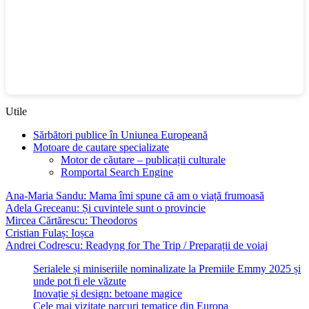
Utile
Sărbători publice în Uniunea Europeană
Motoare de cautare specializate
Motor de căutare – publicații culturale
Romportal Search Engine
Ana-Maria Sandu: Mama îmi spune că am o viață frumoasă
Adela Greceanu: Și cuvintele sunt o provincie
Mircea Cărtărescu: Theodoros
Cristian Fulaș: Ioșca
Andrei Codrescu: Readyng for The Trip / Preparații de voiaj
Serialele și miniseriile nominalizate la Premiile Emmy 2025 și
unde pot fi ele văzute
Inovație și design: betoane magice
Cele mai vizitate parcuri tematice din Europa