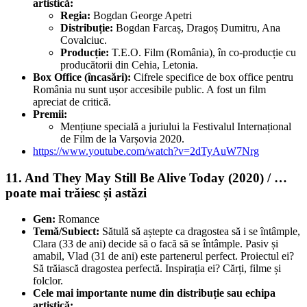
artistică:
Regia:
Bogdan George Apetri
Distribuție:
Bogdan Farcaș, Dragoș Dumitru, Ana
Covalciuc.
Producție:
T.E.O. Film (România), în co-producție cu
producătorii din Cehia, Letonia.
Box Office (încasări):
Cifrele specifice de box office pentru
România nu sunt ușor accesibile public. A fost un film
apreciat de critică.
Premii:
Mențiune specială a juriului la Festivalul Internațional
de Film de la Varșovia 2020.
https://www.youtube.com/watch?v=2dTyAuW7Nrg
11. And They May Still Be Alive Today (2020) / …
poate mai trăiesc și astăzi
Gen:
Romance
Temă/Subiect:
Sătulă să aștepte ca dragostea să i se întâmple,
Clara (33 de ani) decide să o facă să se întâmple. Pasiv și
amabil, Vlad (31 de ani) este partenerul perfect. Proiectul ei?
Să trăiască dragostea perfectă. Inspirația ei? Cărți, filme și
folclor.
Cele mai importante nume din distribuție sau echipa
artistică: