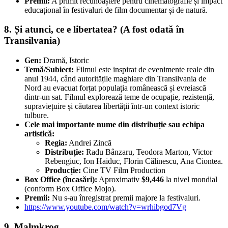
Premii:
A primit recunoaștere pentru cinematografie și impact
educațional în festivaluri de film documentar și de natură.
8. Și atunci, ce e libertatea? (A fost odată în
Transilvania)
Gen:
Dramă, Istoric
Temă/Subiect:
Filmul este inspirat de evenimente reale din
anul 1944, când autoritățile maghiare din Transilvania de
Nord au evacuat forțat populația românească și evreiască
dintr-un sat. Filmul explorează teme de ocupație, rezistență,
supraviețuire și căutarea libertății într-un context istoric
tulbure.
Cele mai importante nume din distribuție sau echipa
artistică:
Regia:
Andrei Zincă
Distribuție:
Radu Bânzaru, Teodora Marton, Victor
Rebengiuc, Ion Haiduc, Florin Călinescu, Ana Ciontea.
Producție:
Cine TV Film Production
Box Office (încasări):
Aproximativ
$9,446
la nivel mondial
(conform Box Office Mojo).
Premii:
Nu s-au înregistrat premii majore la festivaluri.
https://www.youtube.com/watch?v=wrhibgod7Vg
9. Malmkrog