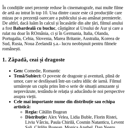
În condițiile unei prezențe reduse în cinematografe, mai multe filme
de artă au intrat în top 10. Una dintre cauze este că producțiile care
mizau pe o prezență oarecare a publicului și-au amânat premierele.
De altfel, dacă luăm în calcul și încasările din alte țări, filmul anului
a fost
Babardeală cu bucluc
, câștigător al Ursului de Aur și care a
rulat nu doar în ROmânia, ci și în Germania, Italia, Olanda,
Portugalia, Cehia, Slovenia, Marea Britanie, Australia, Koreea de
Sud, Rusia, Noua Zeelandă ș.a.- lucru neobișnuit pentru filmele
românești.
1. Zăpadă, ceai și dragoste
Gen:
Comedie, Romantic
Temă/Subiect:
O poveste de dragoste și aventură, plină de
umor, care se desfășoară într-un cadru idilic de iarnă. Filmul
urmărește un cuplu prins într-o serie de situații amuzante și
neprevăzute, testându-le relația și aducându-le noi perspective
asupra vieții.
Cele mai importante nume din distribuție sau echipa
artistică:
Regia:
Cătălin Bugean
Distribuție:
Alex Velea, Lidia Buble, Florin Ristei,
Liviu Vârciu, Paula Chirilă, Cosmin Natanticu, Levent
Sali, Cătălin Bugean, Monica Anghel, Dan Negru,