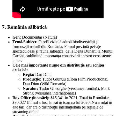
7. România sălbatică
Gen:
Documentar (Natură)
Temă/Subiect:
O odă vizuală adusă biodiversității și
frumuseții naturii din România. Filmul prezintă peisaje
spectaculoase și fauna sălbatică, de la Delta Dunării la Munții
Carpați, subliniind importanța conservării acestor ecosisteme
unice.
Cele mai importante nume din distribuție sau echipa
artistică:
Regia:
Dan Dinu
Producție:
Tudor Giurgiu (Libra Film Productions),
Dan Dinu (Wild Romania)
Narator:
Tudor Gheorghe (versiunea română), Mark
Strong (versiunea internațională)
Box Office (încasări):
$15,341 în 2021. Total în România:
$80,027 (filmul a fost lansat în toamna lui 2020. Nu a rulat în
alte țări, dar are o distribuție internațională pe rețelele de
streaming online