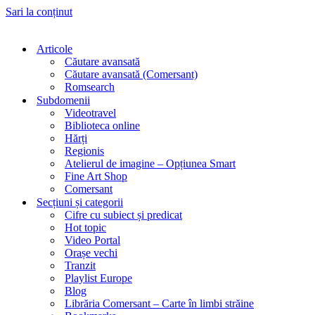
Sari la conținut
Articole
Căutare avansată
Căutare avansată (Comersant)
Romsearch
Subdomenii
Videotravel
Biblioteca online
Hărți
Regionis
Atelierul de imagine – Opțiunea Smart
Fine Art Shop
Comersant
Secțiuni și categorii
Cifre cu subiect și predicat
Hot topic
Video Portal
Orașe vechi
Tranzit
Playlist Europe
Blog
Librăria Comersant – Carte în limbi străine