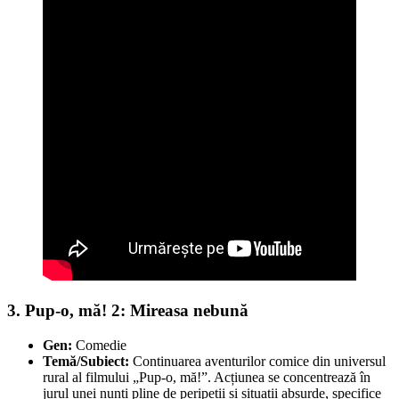
3. Pup-o, mă! 2: Mireasa nebună
Gen:
Comedie
Temă/Subiect:
Continuarea aventurilor comice din universul
rural al filmului „Pup-o, mă!”. Acțiunea se concentrează în
jurul unei nunți pline de peripeții și situații absurde, specifice