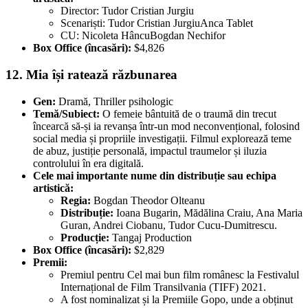
Director: Tudor Cristian Jurgiu
Scenariști: Tudor Cristian JurgiuAnca Tablet
CU: Nicoleta HâncuBogdan Nechifor
Box Office (încasări):
$4,826
12. Mia își ratează răzbunarea
Gen:
Dramă, Thriller psihologic
Temă/Subiect:
O femeie bântuită de o traumă din trecut
încearcă să-și ia revanșa într-un mod neconvențional, folosind
social media și propriile investigații. Filmul explorează teme
de abuz, justiție personală, impactul traumelor și iluzia
controlului în era digitală.
Cele mai importante nume din distribuție sau echipa
artistică:
Regia:
Bogdan Theodor Olteanu
Distribuție:
Ioana Bugarin, Mădălina Craiu, Ana Maria
Guran, Andrei Ciobanu, Tudor Cucu-Dumitrescu.
Producție:
Tangaj Production
Box Office (încasări):
$2,829
Premii:
Premiul pentru Cel mai bun film românesc la Festivalul
Internațional de Film Transilvania (TIFF) 2021.
A fost nominalizat și la Premiile Gopo, unde a obținut