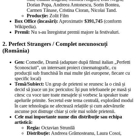
Dorian Popa, Andreea Antonescu, Sorin Bontea,
Carmen Tănase, Cristina Cioran, Nicolai Tand.
Producție:
Zolit Film
Box Office (încasări):
Aproximativ
$391,745
(conform
Wikipedia).
Premii:
Nu s-au înregistrat premii majore la festivaluri.
2. Perfect Strangers / Complet necunoscuți
(România)
Gen:
Comedie, Dramă (adaptare după filmul italian „Perfetti
Sconosciuti”, un interesant proiect cinematografic, cu
producții sub franchisă în mai multe țări europene, fiecare cu
specific local)
Temă/Subiect:
Un grup de prieteni se reunesc la o cină și
decid să joace un joc periculos: își pun telefoanele pe masă și
citesc cu voce tare toate mesajele și vorbesc la speaker toate
apelurile primite. Secretul este tema centrală, explorând modul
în care tehnologia ne afectează relațiile și cum adevărurile
ascunse pot distruge chiar și cele mai solide prietenii.
Cele mai importante nume din distribuție sau echipa
artistică:
Regia:
Octavian Strunilă
Distribuție:
Andreea Grămosteanu, Laura Cosoi,