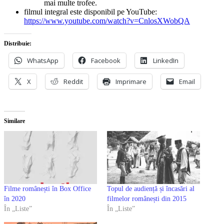
mai multe trofee.
filmul integral este disponibil pe YouTube:
https://www.youtube.com/watch?v=CnlosXWobQA
Distribuie:
WhatsApp
Facebook
LinkedIn
X
Reddit
Imprimare
Email
Similare
Filme românești în Box Office
Topul de audiență și încasări al
în 2020
filmelor românești din 2015
În „Liste”
În „Liste”