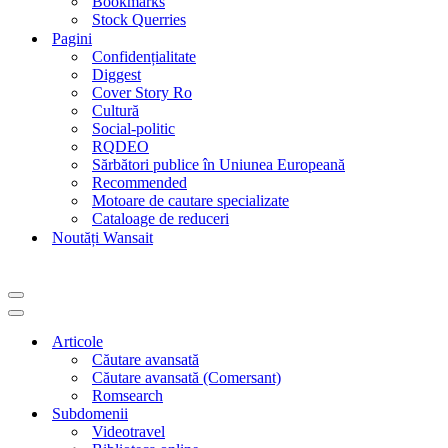
Bookmarks
Stock Querries
Pagini
Confidențialitate
Diggest
Cover Story Ro
Cultură
Social-politic
RQDEO
Sărbători publice în Uniunea Europeană
Recommended
Motoare de cautare specializate
Cataloage de reduceri
Noutăți Wansait
Meniu
de
Meniu
navigare
de
Articole
navigare
Căutare avansată
Căutare avansată (Comersant)
Romsearch
Subdomenii
Videotravel