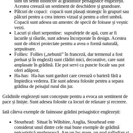
sunt un semn distinctiv al grădinilor peisagistice englezești.
Acestea creează un sentiment de deschidere și grandoare.
Pâlcuri de copaci: copacii sunt plasați strategic în grupuri sau
pâlcuri pentru a crea interes vizual și pentru a oferi umbră.
Copacii sunt adesea un amestec de specii de foioase și veșnic
verzi.
Lacuri și râuri serpentine: suprafețele de apă, cum ar fi
lacurile și râurile, sunt adesea încorporate în design. Acestea
sunt de obicei proiectate pentru a avea o formă naturală,
șerpuitoare.
Follies: Follies („nebunii” în franceză, dar termenul a fost
preluat și în engleză) sunt clădiri mici, decorative, care sunt
amplasate în grădină. Ele pot servi ca puncte focale sau pot
oferi adăpost.
Ha-has: Ha-has sunt garduri care creează o barieră fără a
împiedica vederea. Ele sunt adesea folosite pentru a separa
grădina de peisajul rural din jur.
Grădinile englezești sunt concepute pentru a evoca un sentiment de
pace și liniște. Sunt adesea folosite ca locuri de relaxare și recreere.
Iată câteva exemple de faimoase grădini peisagistice englezești:
Stourhead: Situat în Wiltshire, Anglia, Stourhead este
considerat unul dintre cele mai bune exemple de grădină
peisagistică englezească. Are un lac mare, un pod palladian și