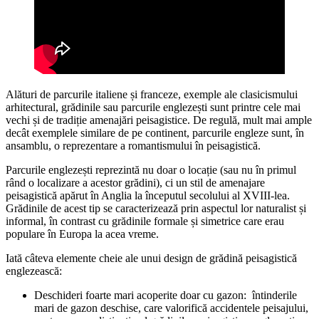
Alături de parcurile italiene și franceze, exemple ale clasicismului
arhitectural, grădinile sau parcurile englezești sunt printre cele mai
vechi și de tradiție amenajări peisagistice. De regulă, mult mai ample
decât exemplele similare de pe continent, parcurile engleze sunt, în
ansamblu, o reprezentare a romantismului în peisagistică.
Parcurile englezești reprezintă nu doar o locație (sau nu în primul
rând o localizare a acestor grădini), ci un stil de amenajare
peisagistică apărut în Anglia la începutul secolului al XVIII-lea.
Grădinile de acest tip se caracterizează prin aspectul lor naturalist și
informal, în contrast cu grădinile formale și simetrice care erau
populare în Europa la acea vreme.
Iată câteva elemente cheie ale unui design de grădină peisagistică
englezească:
Deschideri foarte mari acoperite doar cu gazon: întinderile
mari de gazon deschise, care valorifică accidentele peisajului,