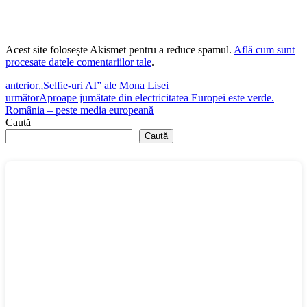
Acest site folosește Akismet pentru a reduce spamul.
Află cum sunt
procesate datele comentariilor tale
.
anterior
„Selfie-uri AI” ale Mona Lisei
următor
Aproape jumătate din electricitatea Europei este verde.
România – peste media europeană
Caută
Caută