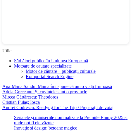
Utile
Sărbători publice în Uniunea Europeană
Motoare de cautare specializate
Motor de căutare – publicații culturale
Romportal Search Engine
Ana-Maria Sandu: Mama îmi spune că am o viață frumoasă
Adela Greceanu: Și cuvintele sunt o provincie
Mircea Cărtărescu: Theodoros
Cristian Fulaș: Ioșca
Andrei Codrescu: Readyng for The Trip / Preparații de voiaj
Serialele și miniseriile nominalizate la Premiile Emmy 2025 și
unde pot fi ele văzute
Inovație și design: betoane magice