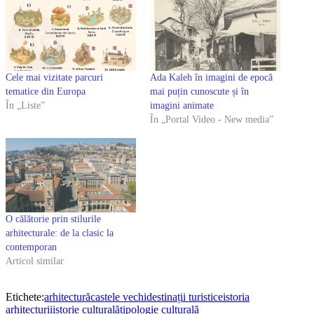
Cele mai vizitate parcuri
Ada Kaleh în imagini de epocă
tematice din Europa
mai puțin cunoscute și în
În „Liste”
imagini animate
În „Portal Video - New media”
O călătorie prin stilurile
arhitecturale: de la clasic la
contemporan
Articol similar
Etichete:
arhitectură
castele vechi
destinații turistice
istoria
arhitecturii
istorie culturală
tipologie culturală