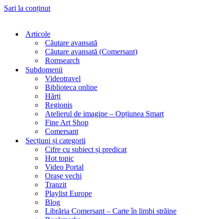
Sari la conținut
Articole
Căutare avansată
Căutare avansată (Comersant)
Romsearch
Subdomenii
Videotravel
Biblioteca online
Hărți
Regionis
Atelierul de imagine – Opțiunea Smart
Fine Art Shop
Comersant
Secțiuni și categorii
Cifre cu subiect și predicat
Hot topic
Video Portal
Orașe vechi
Tranzit
Playlist Europe
Blog
Librăria Comersant – Carte în limbi străine