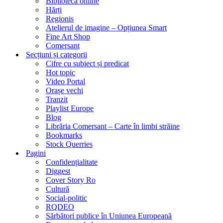
Biblioteca online
Hărți
Regionis
Atelierul de imagine – Opțiunea Smart
Fine Art Shop
Comersant
Secțiuni și categorii
Cifre cu subiect și predicat
Hot topic
Video Portal
Orașe vechi
Tranzit
Playlist Europe
Blog
Librăria Comersant – Carte în limbi străine
Bookmarks
Stock Querries
Pagini
Confidențialitate
Diggest
Cover Story Ro
Cultură
Social-politic
RQDEO
Sărbători publice în Uniunea Europeană