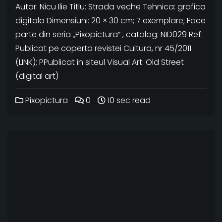
Autor: Nicu Ilie Titlu: Strada veche Tehnica: grafica
digitala Dimensiuni: 20 × 30 cm; 7 exemplare; Face
parte din seria „Pixopictura” , catalog: NID029 Ref:
Publicat pe coperta revistei Cultura, nr 45/2011
(LINK); PPublicat in siteul Visual Art: Old Street
(digital art)
Pixopictura
0
10 sec read