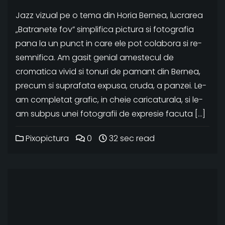
Jazz vizual pe o tema din Horia Bernea, lucrarea
„Batranete fov” simplifica pictura si fotografia
pana la un punct in care ele pot colabora si re-
semnifica. Am gasit genial amestecul de
cromatica vivid si tonuri de pamant din Bernea,
precum si suprafata expusa, cruda, a panzei. Le-
am completat grafic, in cheie caricaturala, si le-
am subpus unei fotografii de expresie facuta […]
Pixopictura
0
32 sec read