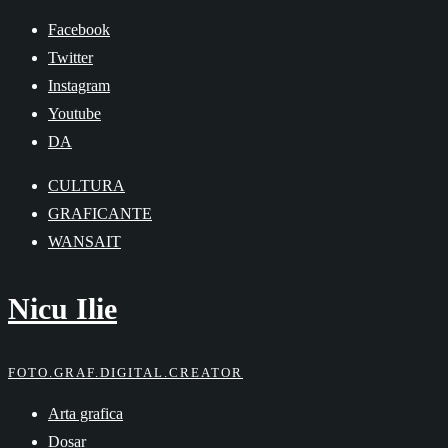
Skip
Facebook
to
Twitter
content
Instagram
Youtube
DA
CULTURA
GRAFICANTE
WANSAIT
Nicu Ilie
FOTO.GRAF.DIGITAL.CREATOR
Arta grafica
Dosar