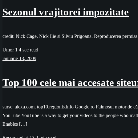
Sezonul vrajitorei impozitate
credit: Nick Cage, Nick Ilie si Silviu Prigoana. Reproducerea permisa
Umor
1
4 sec read
ianuarie 13, 2009
Top 100 cele mai accesate siteur
surse: alexa.com, top10.regionis.info Google.ro Faimosul motor de că
YouTube YouTube is a way to get your videos to the people who matt
Enables […]
Recomandari
13
2 min read