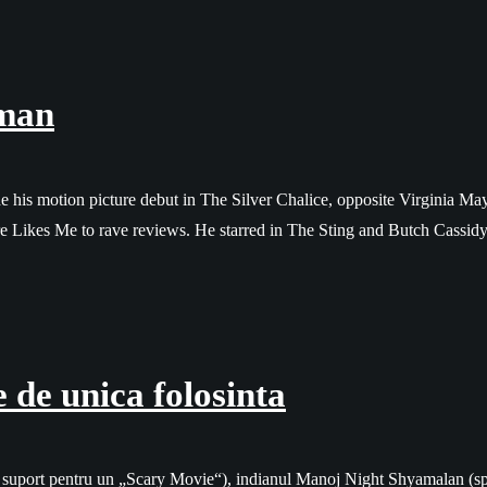
wman
e his motion picture debut in The Silver Chalice, opposite Virginia M
 Likes Me to rave reviews. He starred in The Sting and Butch Cassid
 de unica folosinta
suport pentru un „Scary Movie“), indianul Manoj Night Shyamalan (sper 