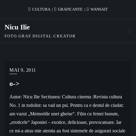
Skip
CULTURA
GRAFICANTE
WANSAIT
to
content
Nicu Ilie
FOTO.GRAF.DIGITAL.CREATOR
MAI 9, 2011
o->
Autor: Nicu Ilie Sectiunea: Cultura cinema :Revista cultura
No. 1 in todolist: sa vad un psi. Pentru ca e destul de ciudat:
am vazut „Memoriile unei gheise“. Film cu femei bunute,
„eroticele“ Japoniei – exotice, delicioase, provocatoare. Iar
ce mi-a atras mie atentia au fost sistemele de asigurari sociale