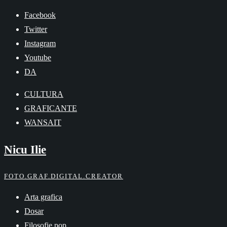
Skip
Facebook
to
Twitter
content
Instagram
Youtube
DA
CULTURA
GRAFICANTE
WANSAIT
Nicu Ilie
FOTO.GRAF.DIGITAL.CREATOR
Arta grafica
Dosar
Filosofie pop