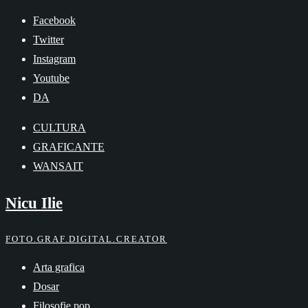
Skip
Facebook
to
Twitter
content
Instagram
Youtube
DA
CULTURA
GRAFICANTE
WANSAIT
Nicu Ilie
FOTO.GRAF.DIGITAL.CREATOR
Arta grafica
Dosar
Filosofie pop