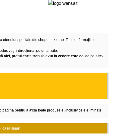
a ofertelor speciale din shopuri externe. Toate informațiile
s veți fi direcționat pe un alt site.
ă aici, prețul carte trebuie avut în vedere este cel de pe site-
i pagina pentru a afișa toate produsele, inclusiv cele eliminate.
 » casa smart