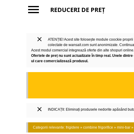
menu
REDUCERI DE PREȚ
close
ATENȚIE! Acest site folosește module coockie proprii și
colectate de wansait.com sunt anonimizate. Continuar
Acest modul comercial integrează oferte din alte shopuri online. 
Ofertele de preț nu sunt actualizate în timp real. Unele dintre 
ul care comercializează produsul.
close
INDICAȚII: Eliminați produsele nedorite apăsând butonu
Categorii relevante: frigidere » combine frigorifice » mini-bar