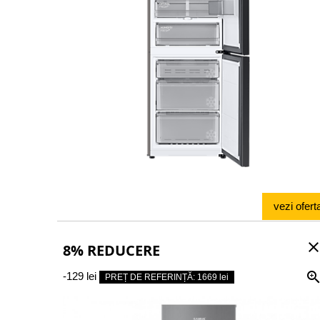
vezi ofert
clos
8% REDUCERE
-129 lei
PREȚ DE REFERINȚĂ: 1669 lei