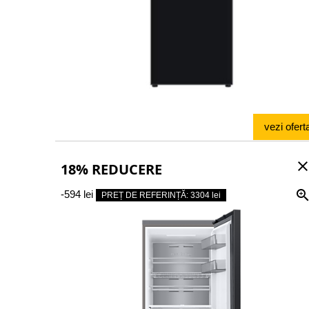
vezi ofert
clos
18% REDUCERE
-594 lei
PREȚ DE REFERINȚĂ: 3304 lei