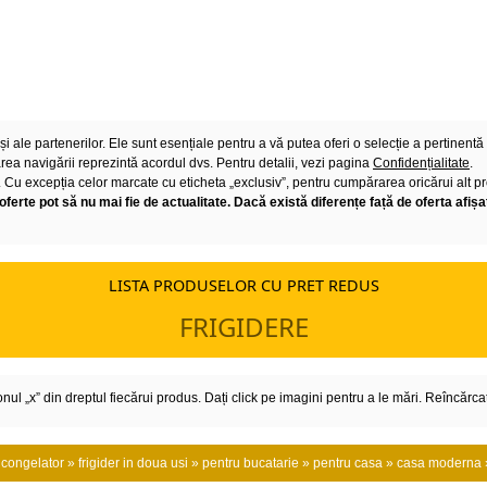
 ale partenerilor. Ele sunt esențiale pentru a vă putea oferi o selecție a pertinentă 
ea navigării reprezintă acordul dvs. Pentru detalii, vezi pagina
Confidențialitate
.
Cu excepția celor marcate cu eticheta „exclusiv”, pentru cumpărarea oricărui alt produ
oferte pot să nu mai fie de actualitate. Dacă există diferențe față de oferta afișat
LISTA PRODUSELOR CU PRET REDUS
FRIGIDERE
l „x” din dreptul fiecărui produs. Dați click pe imagini pentru a le mări. Reîncărcaț
 » congelator » frigider in doua usi » pentru bucatarie » pentru casa » casa moderna