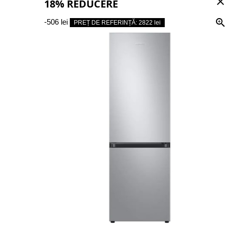
clos
18% REDUCERE
-506 lei
PREȚ DE REFERINȚĂ: 2822 lei