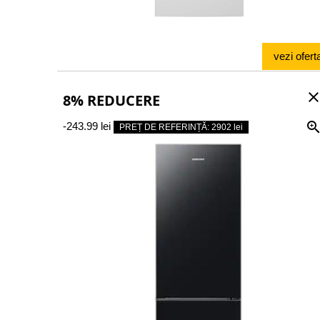
vezi ofert
clos
8% REDUCERE
-243.99 lei
PREȚ DE REFERINȚĂ: 2902 lei