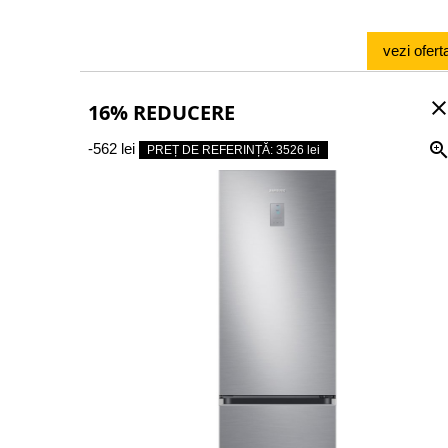
vezi ofert
clos
16% REDUCERE
-562 lei
PREȚ DE REFERINȚĂ: 3526 lei