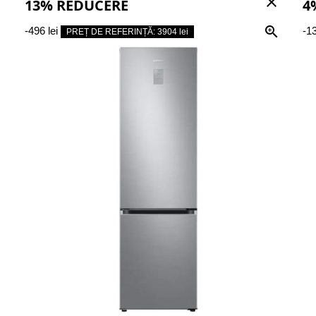
e
close
13% REDUCERE
4


-496 lei
-13
PREȚ DE REFERINȚĂ: 3904 lei