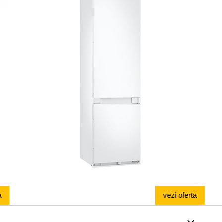
a
vezi oferta