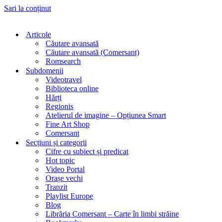
Sari la conținut
Articole
Căutare avansată
Căutare avansată (Comersant)
Romsearch
Subdomenii
Videotravel
Biblioteca online
Hărți
Regionis
Atelierul de imagine – Opțiunea Smart
Fine Art Shop
Comersant
Secțiuni și categorii
Cifre cu subiect și predicat
Hot topic
Video Portal
Orașe vechi
Tranzit
Playlist Europe
Blog
Librăria Comersant – Carte în limbi străine