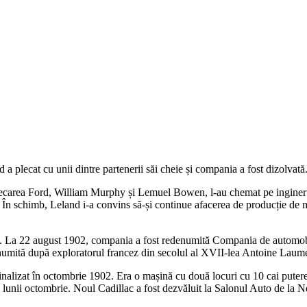
a plecat cu unii dintre partenerii săi cheie și compania a fost dizolvată
 la plecarea Ford, William Murphy și Lemuel Bowen, l-au chemat pe ingi
 În schimb, Leland i-a convins să-și continue afacerea de producție de 
 La 22 august 1902, compania a fost redenumită Compania de automobi
ită după exploratorul francez din secolul al XVII-lea Antoine Laumet 
alizat în octombrie 1902. Era o mașină cu două locuri cu 10 cai putere 
 lunii octombrie. Noul Cadillac a fost dezvăluit la Salonul Auto de la N