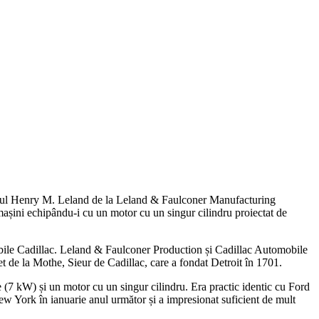
.
nerul Henry M. Leland de la Leland & Faulconer Manufacturing
mașini echipându-i cu un motor cu un singur cilindru proiectat de
le Cadillac. Leland & Faulconer Production și Cadillac Automobile
de la Mothe, Sieur de Cadillac, care a fondat Detroit în 1701.
(7 kW) și un motor cu un singur cilindru. Era practic identic cu Ford
ew York în ianuarie anul următor și a impresionat suficient de mult