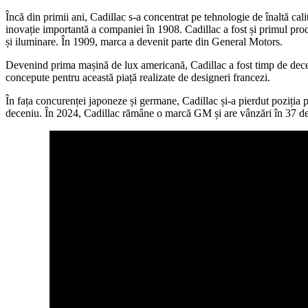
Încă din primii ani, Cadillac s-a concentrat pe tehnologie de înaltă cali
inovație importantă a companiei în 1908. Cadillac a fost și primul prod
și iluminare. În 1909, marca a devenit parte din General Motors.
Devenind prima mașină de lux americană, Cadillac a fost timp de deceni
concepute pentru această piață realizate de designeri francezi.
În fața concurenței japoneze și germane, Cadillac și-a pierdut poziția 
deceniu. În 2024, Cadillac rămâne o marcă GM și are vânzări în 37 de 