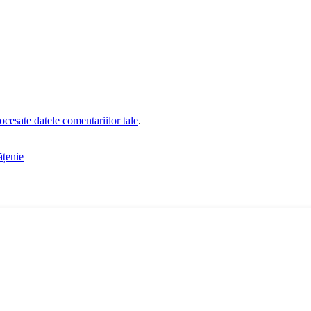
cesate datele comentariilor tale
.
ățenie