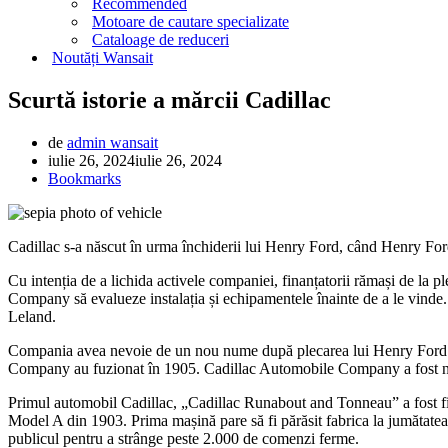
Recommended
Motoare de cautare specializate
Cataloage de reduceri
Noutăți Wansait
Scurtă istorie a mărcii Cadillac
de
admin wansait
iulie 26, 2024
iulie 26, 2024
Bookmarks
Cadillac s-a născut în urma închiderii lui Henry Ford, când Henry Ford 
Cu intenția de a lichida activele companiei, finanțatorii rămași de
Company să evalueze instalația și echipamentele înainte de a le vinde.
Leland.
Compania avea nevoie de un nou nume după plecarea lui Henry Ford.
Company au fuzionat în 1905. Cadillac Automobile Company a fost num
Primul automobil Cadillac, „Cadillac Runabout and Tonneau” a fost fin
Model A din 1903. Prima mașină pare să fi părăsit fabrica la jumătatea
publicul pentru a strânge peste 2.000 de comenzi ferme.