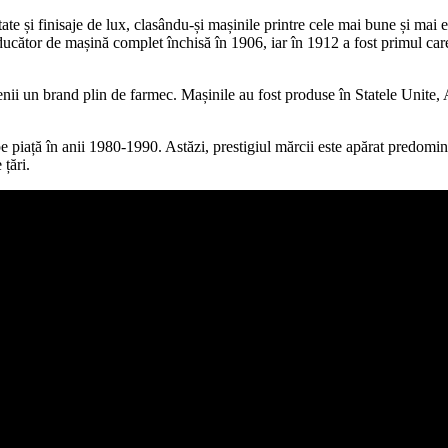
tate și finisaje de lux, clasându-și mașinile printre cele mai bune și mai 
ucător de mașină complet închisă în 1906, iar în 1912 a fost primul care 
i un brand plin de farmec. Mașinile au fost produse în Statele Unite, A
pe piață în anii 1980-1990. Astăzi, prestigiul mărcii este apărat predomin
țări.