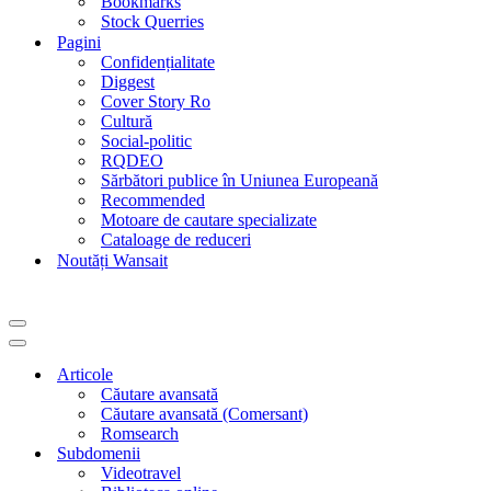
Bookmarks
Stock Querries
Pagini
Confidențialitate
Diggest
Cover Story Ro
Cultură
Social-politic
RQDEO
Sărbători publice în Uniunea Europeană
Recommended
Motoare de cautare specializate
Cataloage de reduceri
Noutăți Wansait
Meniu
de
Meniu
navigare
de
Articole
navigare
Căutare avansată
Căutare avansată (Comersant)
Romsearch
Subdomenii
Videotravel