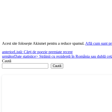
Acest site folosește Akismet pentru a reduce spamul.
Află cum sunt pro
anterior
Listă: Cărți de poezie premiate recent
următor
Date statistice> Străinii cu rezidență în România sau dublă cet
Caută
Caută