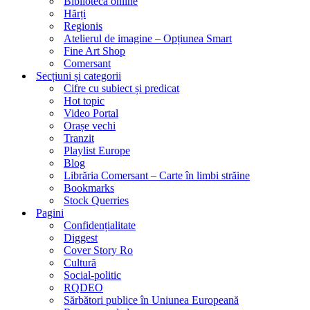
Biblioteca online
Hărți
Regionis
Atelierul de imagine – Opțiunea Smart
Fine Art Shop
Comersant
Secțiuni și categorii
Cifre cu subiect și predicat
Hot topic
Video Portal
Orașe vechi
Tranzit
Playlist Europe
Blog
Librăria Comersant – Carte în limbi străine
Bookmarks
Stock Querries
Pagini
Confidențialitate
Diggest
Cover Story Ro
Cultură
Social-politic
RQDEO
Sărbători publice în Uniunea Europeană