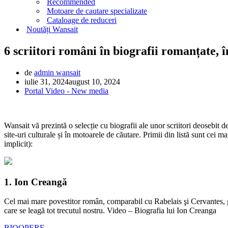
Recommended
Motoare de cautare specializate
Cataloage de reduceri
Noutăți Wansait
6 scriitori români în biografii romanțate, 
de
admin wansait
iulie 31, 2024
august 10, 2024
Portal Video - New media
Wansait vă prezintă o selecție cu biografii ale unor scriitori deosebit d
site-uri culturale și în motoarele de căutare. Primii din listă sunt cei m
implicit):
1. Ion Creangă
Cel mai mare povestitor român, comparabil cu Rabelais şi Cervantes, geni
care se leagă tot trecutul nostru. Video – Biografia lui Ion Creanga
BIO
OPERE