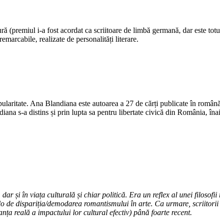
 (premiul i-a fost acordat ca scriitoare de limbă germană, dar este totuș
marcabile, realizate de personalități literare.
opularitate. Ana Blandiana este autoarea a 27 de cărți publicate în română
diana s-a distins și prin lupta sa pentru libertate civică din România, în
ar și în viața culturală și chiar politică. Era un reflex al unei filosofii
lo de dispariția/demodarea romantismului în arte. Ca urmare, scriitorii di
nța reală a impactului lor cultural efectiv) până foarte recent.