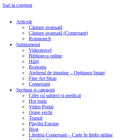
Sari la conținut
Articole
Căutare avansată
Căutare avansată (Comersant)
Romsearch
Subdomenii
Videotravel
Biblioteca online
Hărți
Regionis
Atelierul de imagine – Opțiunea Smart
Fine Art Shop
Comersant
Secțiuni și categorii
Cifre cu subiect și predicat
Hot topic
Video Portal
Orașe vechi
Tranzit
Playlist Europe
Blog
Librăria Comersant – Carte în limbi străine