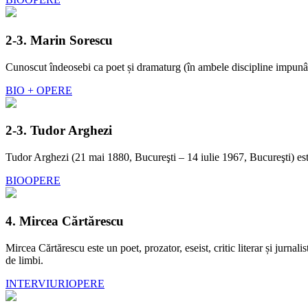
2-3. Marin Sorescu
Cunoscut îndeosebi ca poet și dramaturg (în ambele discipline impunându-
BIO + OPERE
2-3. Tudor Arghezi
Tudor Arghezi (21 mai 1880, Bucureşti – 14 iulie 1967, Bucureşti) este 
BIO
OPERE
4. Mircea Cărtărescu
Mircea Cărtărescu este un poet, prozator, eseist, critic literar și jurna
de limbi.
INTERVIURI
OPERE