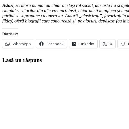
Astăzi, scriitorii nu mai au chiar același rol social, dar asta i-a și aju
ritualul scriitorilor din alte vremuri. Însă, chiar dacă imaginea și imp
parțial se suprapune cu opera lor. Autorii „clasicizați”, favorizați în ma
fildeș) oferă biografii care concurează și, pe alocuri, depășesc (ca int
Distribuie:
WhatsApp
Facebook
LinkedIn
X
Lasă un răspuns