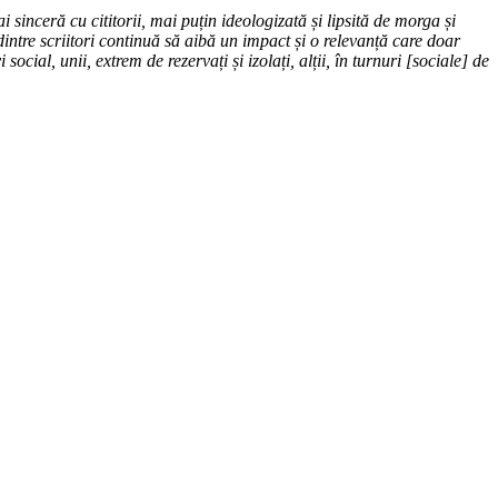
ai sinceră cu cititorii, mai puțin ideologizată și lipsită de morga și
 dintre scriitori continuă să aibă un impact și o relevanță care doar
ocial, unii, extrem de rezervați și izolați, alții, în turnuri [sociale] de