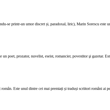
se printr-un umor discret și, paradoxal, liric), Marin Sorescu este unul 
un poet, prozator, nuvelist, eseist, romancier, povestitor şi gazetar. Es
list român. Este unul dintre cei mai premiați și traduși scriitori români 