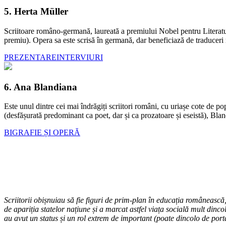
5. Herta Müller
Scriitoare româno-germană, laureată a premiului Nobel pentru Literatură
premiu). Opera sa este scrisă în germană, dar beneficiază de traduceri re
PREZENTARE
INTERVIURI
6. Ana Blandiana
Este unul dintre cei mai îndrăgiți scriitori români, cu uriașe cote de p
(desfășurată predominant ca poet, dar și ca prozatoare și eseistă), Blan
BIGRAFIE ȘI OPERĂ
Scriitorii obișnuiau să fie figuri de prim-plan în educația românească, d
de apariția statelor națiune și a marcat astfel viața socială mult dinco
au avut un status și un rol extrem de important (poate dincolo de porta