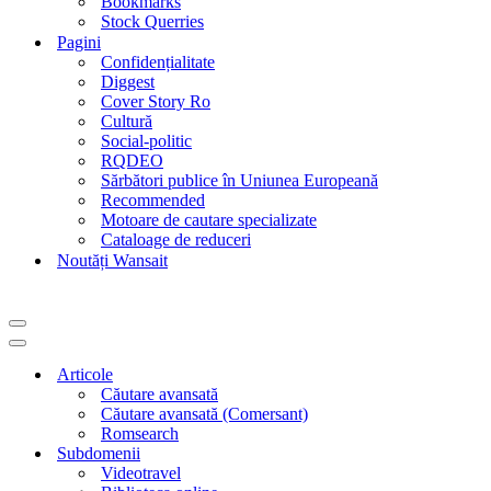
Bookmarks
Stock Querries
Pagini
Confidențialitate
Diggest
Cover Story Ro
Cultură
Social-politic
RQDEO
Sărbători publice în Uniunea Europeană
Recommended
Motoare de cautare specializate
Cataloage de reduceri
Noutăți Wansait
Meniu
de
Meniu
navigare
de
Articole
navigare
Căutare avansată
Căutare avansată (Comersant)
Romsearch
Subdomenii
Videotravel