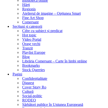
Biblioteca online
Hărți
Regionis
Atelierul de imagine – Opțiunea Smart
Fine Art Shop
Comersant
Secțiuni și categorii
Cifre cu subiect și predicat
Hot topic
Video Portal
Orașe vechi
Tranzit
Playlist Europe
Blog
Librăria Comersant – Carte în limbi străine
Bookmarks
Stock Querries
Pagini
Confidențialitate
Diggest
Cover Story Ro
Cultură
Social-politic
RQDEO
Sărbători publice în Uniunea Europeană