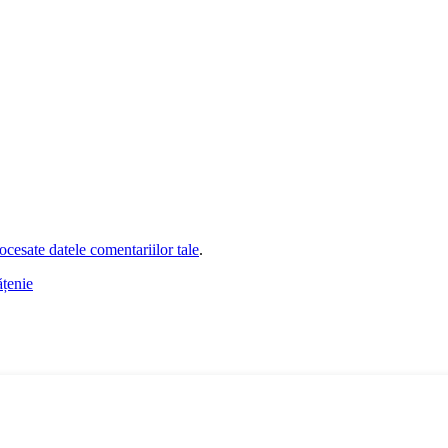
cesate datele comentariilor tale
.
ățenie