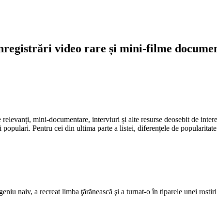
înregistrări video rare și mini-filme docume
e relevanți, mini-documentare, interviuri și alte resurse deosebit de inte
ai populari. Pentru cei din ultima parte a listei, diferențele de popularit
u naiv, a recreat limba ţărănească şi a turnat-o în tiparele unei rostiri 