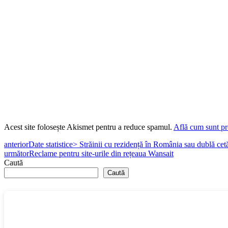
Acest site folosește Akismet pentru a reduce spamul.
Află cum sunt pro
anterior
Date statistice> Străinii cu rezidență în România sau dublă cet
următor
Reclame pentru site-urile din rețeaua Wansait
Caută
Caută