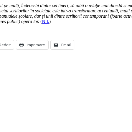
tat pe mulți, îndeosebi dintre cei tineri, să aibă o relație mai directă și m
actul scriitorilor în societate este într-o transformare accentuată, mulți
nualele școlare, dar și unii dintre scriitorii contemporani (foarte activi s
eres public) opera lor.
(
N.I.
)
Reddit
Imprimare
Email